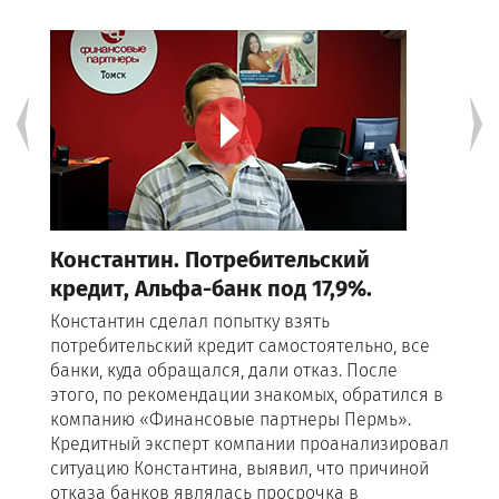
Константин. Потребительский
Де
кредит, Альфа-банк под 17,9%.
Ре
Константин сделал попытку взять
Ден
потребительский кредит самостоятельно, все
пол
банки, куда обращался, дали отказ. После
ко
этого, по рекомендации знакомых, обратился в
нах
компанию «Финансовые партнеры Пермь».
выя
Кредитный эксперт компании проанализировал
ист
ситуацию Константина, выявил, что причиной
кре
отказа банков являлась просрочка в
да