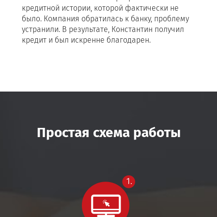
кредитной истории, которой фактически не
вар
было. Компания обратилась к банку, проблему
од
устранили. В результате, Константин получил
одо
кредит и был искренне благодарен.
теч
Простая схема работы